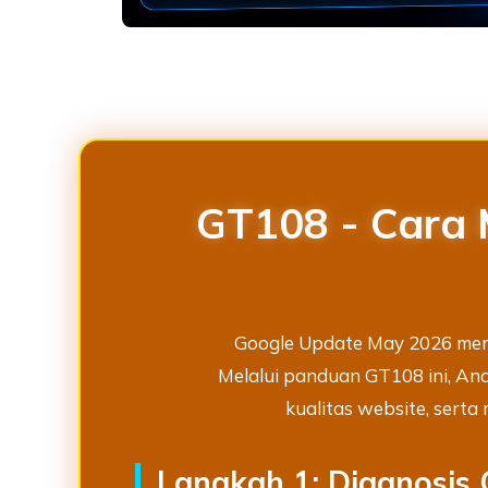
Loading...
GT108 - Cara 
Google Update May 2026 menj
Melalui panduan GT108 ini, An
kualitas website, serta
Langkah 1: Diagnosis 